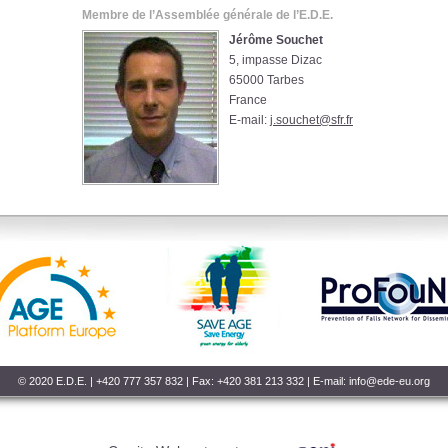
Membre de l’Assemblée générale de l’E.D.E.
Jérôme Souchet
5, impasse Dizac
65000 Tarbes
France
E-mail:
j.souchet@sfr.fr
© 2020 E.D.E. | +420 777 357 832 | Fax: +420 381 213 332 | E-mail:
info@ede-eu.org