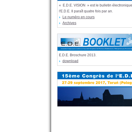
« E.D.E. VISION » est le bulletin électroniqu
l'E.D.E. Il paraît quatre fois par an.
Le numéro en cours
Archives
E.D.E. Broschure 2013.
download