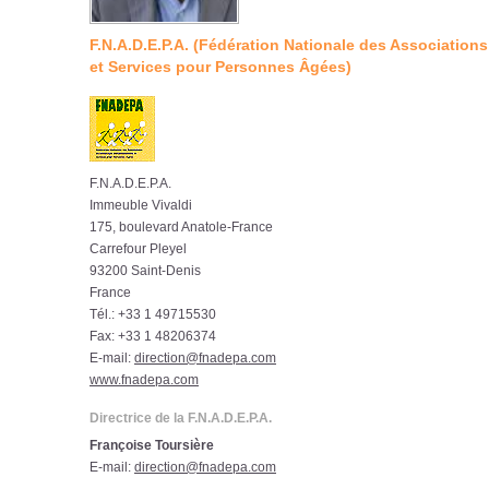
F.N.A.D.E.P.A. (Fédération Nationale des Association
et Services pour Personnes Âgées)
F.N.A.D.E.P.A.
Immeuble Vivaldi
175, boulevard Anatole-France
Carrefour Pleyel
93200 Saint-Denis
France
Tél.: +33 1 49715530
Fax: +33 1 48206374
E-mail:
direction@fnadepa.com
www.fnadepa.com
Directrice de la F.N.A.D.E.P.A.
Françoise Toursière
E-mail:
direction@fnadepa.com