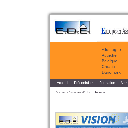
Allemagne
Autriche
Belgique
Croatie
Danemark
Accueil
Présentation
Formation
Mani
Accueil
> Associés d'E.D.E.: France