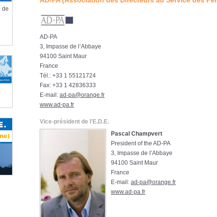
AD-PA (Association des Directeurs au Service des P
e de
AD-PA
3, Impasse de l’Abbaye
94100 Saint Maur
France
Tél.: +33 1 55121724
Fax: +33 1 42836333
E-mail:
ad-pa@orange.fr
www.ad-pa.fr
Vice-président de l'E.D.E.
Pascal Champvert
President of the AD-PA
3, Impasse de I’Abbaye
94100 Saint Maur
France
E-mail:
ad-pa@orange.fr
www.ad-pa.fr