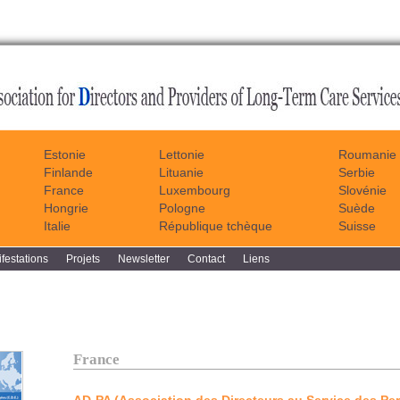
Estonie
Lettonie
Roumanie
Finlande
Lituanie
Serbie
France
Luxembourg
Slovénie
Hongrie
Pologne
Suède
Italie
République tchèque
Suisse
festations
Projets
Newsletter
Contact
Liens
France